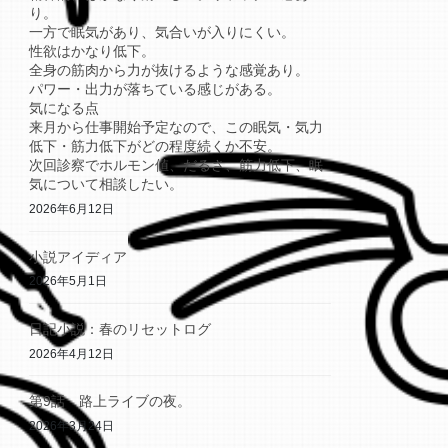
り。
一方で眠気があり、気合いが入りにくい。
性欲はかなり低下。
全身の筋肉から力が抜けるような感覚あり。
パワー・出力が落ちている感じがある。
気になる点
来月から仕事開始予定なので、この眠気・気力
低下・筋力低下がどの程度続くか不安。
次回診察でホルモン値、だるさ、筋力低下、眠
気について相談したい。
2026年6月12日
小説アイディア
2026年5月1日
日記小説：春のリセットログ
2026年4月12日
第9話 路上ライブの夜。
2026年3月24日