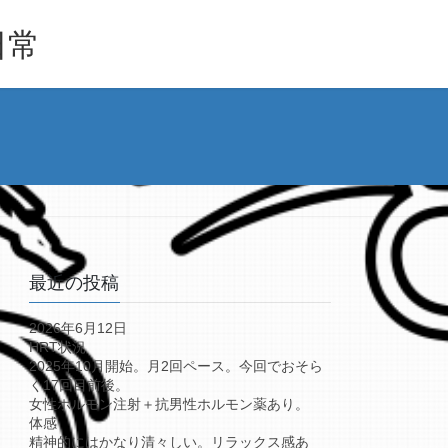
日常
最近の投稿
2026年6月12日
HRT状況
2025年10月開始。月2回ペース。今回でおそら
く17回目前後。
女性ホルモン注射＋抗男性ホルモン薬あり。
体感
精神的にはかなり清々しい。リラックス感あ