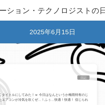
ーション・テクノロジストの
2025年6月15日
日記
くタイトルにしてみた！ｗ 今日はなんというか梅雨特有のじ
たエアコンが冷気を吹くぜ…！ふぅ…快適！快適！ 信じられ