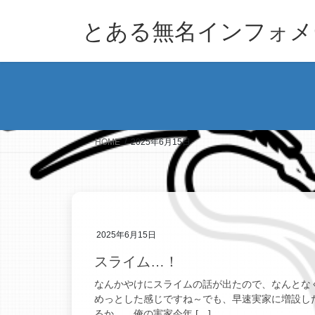
コ
ナ
ン
ビ
とある無名インフォメ
テ
ゲ
ン
ー
ツ
シ
へ
ョ
ス
ン
キ
に
ッ
移
HOME
2025年6月15日
プ
動
2025年6月15日
スライム…！
なんかやけにスライムの話が出たので、なんとな
めっとした感じですね～でも、早速実家に増設し
るか…、俺の実家今年 […]