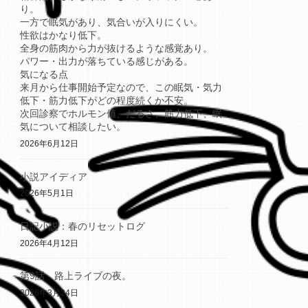
り。
一方で眠気があり、気合いが入りにくい。
性欲はかなり低下。
全身の筋肉から力が抜けるような感覚あり。
パワー・出力が落ちている感じがある。
気になる点
来月から仕事開始予定なので、この眠気・気力
低下・筋力低下がどの程度続くか不安。
次回診察でホルモン値、だるさ、筋力低下、眠
気について相談したい。
2026年6月12日
小説アイディア
2026年5月1日
日記小説：春のリセットログ
2026年4月12日
第9話 路上ライブの夜。
2026年3月24日