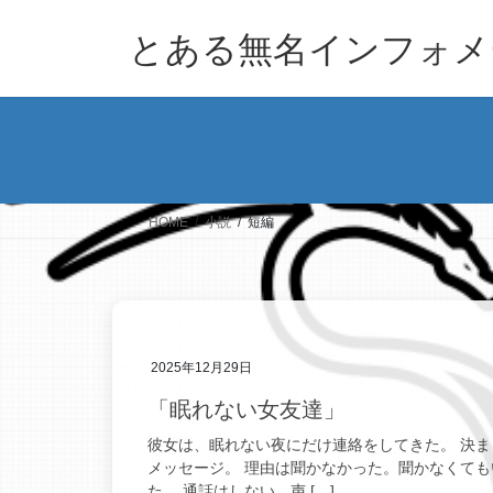
コ
ナ
ン
ビ
とある無名インフォメ
テ
ゲ
ン
ー
ツ
シ
へ
ョ
ス
ン
キ
に
ッ
移
HOME
小説
短編
プ
動
2025年12月29日
「眠れない女友達」
彼女は、眠れない夜にだけ連絡をしてきた。 決
メッセージ。 理由は聞かなかった。聞かなくて
た。 通話はしない。声 […]