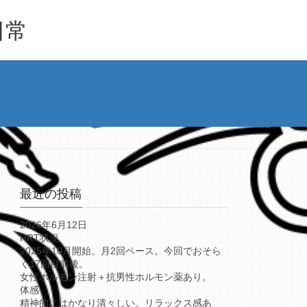
日常
最近の投稿
2026年6月12日
HRT状況
2025年10月開始。月2回ペース。今回でおそら
く17回目前後。
女性ホルモン注射＋抗男性ホルモン薬あり。
体感
精神的にはかなり清々しい。リラックス感あ